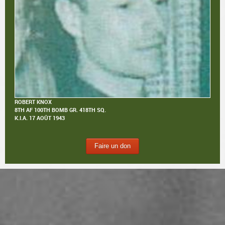
ROBERT KNOX
8TH AF 100TH BOMB GR. 418TH SQ.
K.I.A.
17 AOÛT 1943
Faire un don