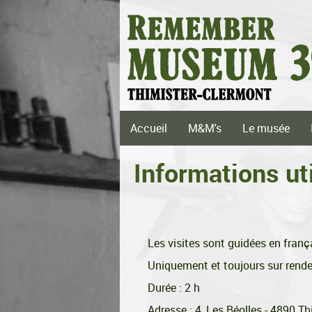
Aller
au
contenu
principal
Main
Accueil
M&M's
Le musée
navigation
Informations ut
Les visites sont guidées en frança
Uniquement et toujours sur rende
Durée : 2 h
Adresse : 4, Les Béolles - 4890 T