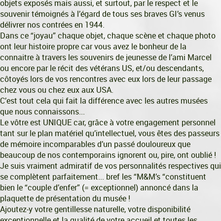
objets exposés mais aussi, et surtout, par le respect et le
souvenir témoignés à l’égard de tous ses braves GI’s venus
délivrer nos contrées en 1944.
Dans ce “joyau” chaque objet, chaque scène et chaque photo
ont leur histoire propre car vous avez le bonheur de la
connaitre à travers les souvenirs de jeunesse de l’ami Marcel
ou encore par le récit des vétérans US, et/ou descendants,
côtoyés lors de vos rencontres avec eux lors de leur passage
chez vous ou chez eux aux USA.
C’est tout cela qui fait la différence avec les autres musées
que nous connaissons...
Le vôtre est UNIQUE car, grâce à votre engagement personnel
tant sur le plan matériel qu’intellectuel, vous êtes des passeurs
de mémoire incomparables d’un passé douloureux que
beaucoup de nos contemporains ignorent ou, pire, ont oublié !
Je suis vraiment admiratif de vos personnalités respectives qui
se complètent parfaitement... bref les “M&M’s “constituent
bien le “couple d’enfer” (= exceptionnel) annoncé dans la
plaquette de présentation du musée !
Ajoutez-y votre gentillesse naturelle, votre disponibilité
exceptionnelle et la qualité de votre accueil et toutes les